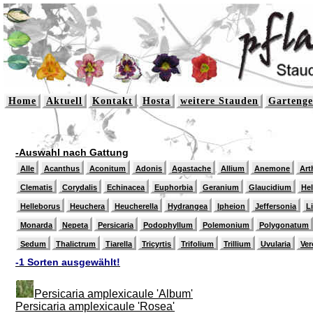
Home
Aktuell
Kontakt
Hosta
weitere Stauden
Gartenge
-Auswahl nach Gattung
Alle
Acanthus
Aconitum
Adonis
Agastache
Allium
Anemone
Art
Clematis
Corydalis
Echinacea
Euphorbia
Geranium
Glaucidium
He
Helleborus
Heuchera
Heucherella
Hydrangea
Ipheion
Jeffersonia
L
Monarda
Nepeta
Persicaria
Podophyllum
Polemonium
Polygonatum
Sedum
Thalictrum
Tiarella
Tricyrtis
Trifolium
Trillium
Uvularia
Ver
-1 Sorten ausgewählt!
Persicaria amplexicaule 'Album'
Persicaria amplexicaule 'Rosea'