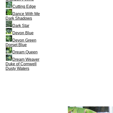
Cutting Edge
Dance With Me
Dark Shadows
Dark Star
Devon Blue
Devon Green
Dorset Blue
Dream Queen
Dream Weaver
Duke of Cornwell
Dusty Waters