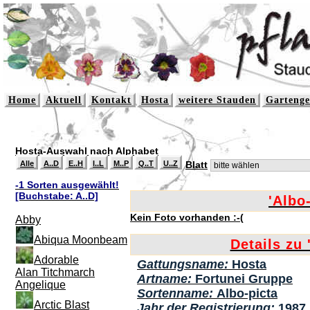
Home
Aktuell
Kontakt
Hosta
weitere Stauden
Gartenge
Hosta-Auswahl nach Alphabet
Alle
A..D
E..H
I..L
M..P
Q..T
U..Z
Blatt
-1 Sorten ausgewählt!
[Buchstabe: A..D]
'Albo-
Kein Foto vorhanden :-(
Abby
Abiqua Moonbeam
Details zu 
Adorable
Gattungsname:
Hosta
Alan Titchmarch
Artname:
Fortunei Gruppe
Angelique
Sortenname:
Albo-picta
Arctic Blast
Jahr der Registrierung:
1987