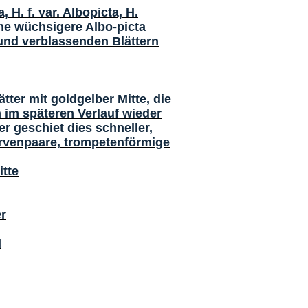
 H. f. var. Albopicta, H.
ine wüchsigere Albo-picta
und verblassenden Blättern
tter mit goldgelber Mitte, die
h im späteren Verlauf wieder
r geschiet dies schneller,
ervenpaare, trompetenförmige
itte
r
I