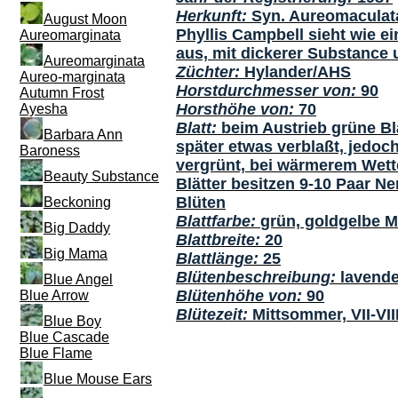
Herkunft:
Syn. Aureomaculata,
August Moon
Phyllis Campbell sieht wie e
Aureomarginata
aus, mit dickerer Substance 
Aureomarginata
Züchter:
Hylander/AHS
Aureo-marginata
Horstdurchmesser von:
90
Autumn Frost
Horsthöhe von:
70
Ayesha
Blatt:
beim Austrieb grüne Blä
Barbara Ann
später etwas verblaßt, jedoc
Baroness
vergrünt, bei wärmerem Wette
Beauty Substance
Blätter besitzen 9-10 Paar N
Blüten
Beckoning
Blattfarbe:
grün, goldgelbe M
Big Daddy
Blattbreite:
20
Big Mama
Blattlänge:
25
Blütenbeschreibung:
lavende
Blue Angel
Blütenhöhe von:
90
Blue Arrow
Blütezeit:
Mittsommer, VII-VII
Blue Boy
Blue Cascade
Blue Flame
Blue Mouse Ears