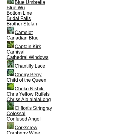
Blue Umbrella
Blue Wu
Bottom Line
Bridal Falls
Brother Stefan
Camelot
Canadian Blue
Captain Kirk
Carnival
Cathedral Windows
Chantilly Lace
Cherry Berry
Child of the Queen
Choko Nishiki
Chris Yellow Ruffels
Chriss AlalalalaLong
Cliffort's Stringray
Colossal
Confused Angel
Corkscrew
Cranberry Wine