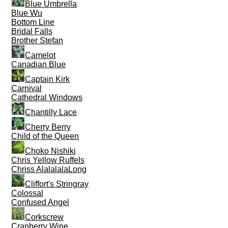
Blue Umbrella
Blue Wu
Bottom Line
Bridal Falls
Brother Stefan
Camelot
Canadian Blue
Captain Kirk
Carnival
Cathedral Windows
Chantilly Lace
Cherry Berry
Child of the Queen
Choko Nishiki
Chris Yellow Ruffels
Chriss AlalalalaLong
Cliffort's Stringray
Colossal
Confused Angel
Corkscrew
Cranberry Wine