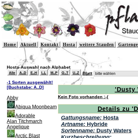
Home
Aktuell
Kontakt
Hosta
weitere Stauden
Gartenge
Hosta-Auswahl nach Alphabet
Alle
A..D
E..H
I..L
M..P
Q..T
U..Z
Blatt
-1 Sorten ausgewählt!
[Buchstabe: A..D]
'Dusty 
Kein Foto vorhanden :-(
Abby
Abiqua Moonbeam
Details zu '
Adorable
Gattungsname:
Hosta
Alan Titchmarch
Artname:
Hybride
Angelique
Sortenname:
Dusty Waters
Arctic Blast
Kurzbeschreibung: