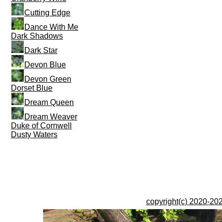
Cutting Edge
Dance With Me
Dark Shadows
Dark Star
Devon Blue
Devon Green
Dorset Blue
Dream Queen
Dream Weaver
Duke of Cornwell
Dusty Waters
copyright(c) 2020-202