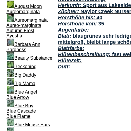
Herkunft:
Sport aus Lakesid
August Moon
Züchter:
Naylor Creek Nurse
Aureomarginata
Horsthöhe bis:
40
Aureomarginata
Horsthöhe von:
35
Aureo-marginata
Augenfarbe:
Autumn Frost
Blatt:
blaugrünes sehr ledrige
Ayesha
mittelgroß, bleibt lange schö
Barbara Ann
Blattfarbe:
Baroness
Blütenbeschreibung:
fast we
Beauty Substance
Blütezeit:
Duft:
Beckoning
Big Daddy
Big Mama
Blue Angel
Blue Arrow
Blue Boy
Blue Cascade
Blue Flame
Blue Mouse Ears