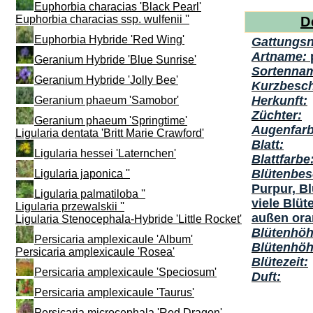
Euphorbia characias 'Black Pearl'
Euphorbia characias ssp. wulfenii ''
D
Euphorbia Hybride 'Red Wing'
Gattungs
Artname:
Geranium Hybride 'Blue Sunrise'
Sortenna
Geranium Hybride 'Jolly Bee'
Kurzbesch
Herkunft:
Geranium phaeum 'Samobor'
Züchter:
Geranium phaeum 'Springtime'
Augenfarb
Ligularia dentata 'Britt Marie Crawford'
Blatt:
Ligularia hessei 'Laternchen'
Blattfarbe
Blütenbes
Ligularia japonica ''
Purpur, Bl
Ligularia palmatiloba ''
viele Blüt
Ligularia przewalskii ''
außen oran
Ligularia Stenocephala-Hybride 'Little Rocket'
Blütenhöh
Persicaria amplexicaule 'Album'
Blütenhö
Persicaria amplexicaule 'Rosea'
Blütezeit:
Persicaria amplexicaule 'Speciosum'
Duft:
Persicaria amplexicaule 'Taurus'
Persicaria microcephala 'Red Dragon'