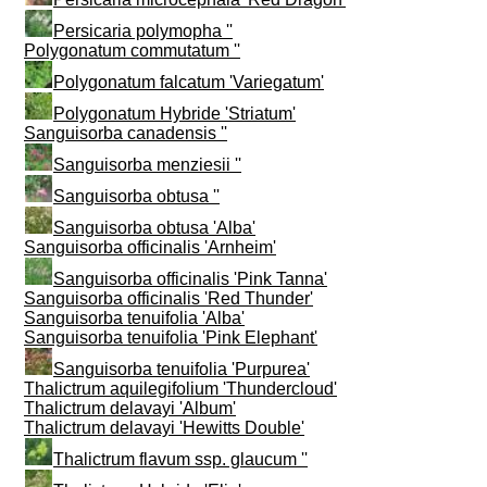
Persicaria polymopha ''
Polygonatum commutatum ''
Polygonatum falcatum 'Variegatum'
Polygonatum Hybride 'Striatum'
Sanguisorba canadensis ''
Sanguisorba menziesii ''
Sanguisorba obtusa ''
Sanguisorba obtusa 'Alba'
Sanguisorba officinalis 'Arnheim'
Sanguisorba officinalis 'Pink Tanna'
Sanguisorba officinalis 'Red Thunder'
Sanguisorba tenuifolia 'Alba'
Sanguisorba tenuifolia 'Pink Elephant'
Sanguisorba tenuifolia 'Purpurea'
Thalictrum aquilegifolium 'Thundercloud'
Thalictrum delavayi 'Album'
Thalictrum delavayi 'Hewitts Double'
Thalictrum flavum ssp. glaucum ''