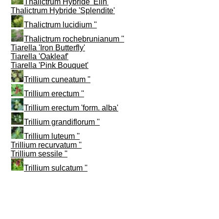
Thalictrum Hybride 'Elin'
Thalictrum Hybride 'Splendite'
Thalictrum lucidium ''
Thalictrum rochebrunianum ''
Tiarella 'Iron Butterfly'
Tiarella 'Oakleaf'
Tiarella 'Pink Bouquet'
Trillium cuneatum ''
Trillium erectum ''
Trillium erectum 'form. alba'
Trillium grandiflorum ''
Trillium luteum ''
Trillium recurvatum ''
Trillium sessile ''
Trillium sulcatum ''