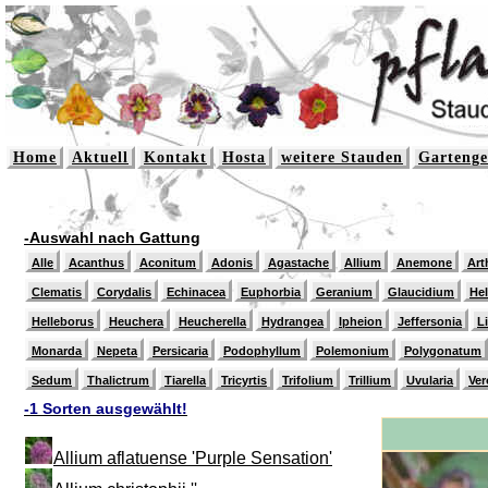
Home
Aktuell
Kontakt
Hosta
weitere Stauden
Gartenge
-Auswahl nach Gattung
Alle
Acanthus
Aconitum
Adonis
Agastache
Allium
Anemone
Art
Clematis
Corydalis
Echinacea
Euphorbia
Geranium
Glaucidium
He
Helleborus
Heuchera
Heucherella
Hydrangea
Ipheion
Jeffersonia
L
Monarda
Nepeta
Persicaria
Podophyllum
Polemonium
Polygonatum
Sedum
Thalictrum
Tiarella
Tricyrtis
Trifolium
Trillium
Uvularia
Ver
-1 Sorten ausgewählt!
Allium aflatuense 'Purple Sensation'