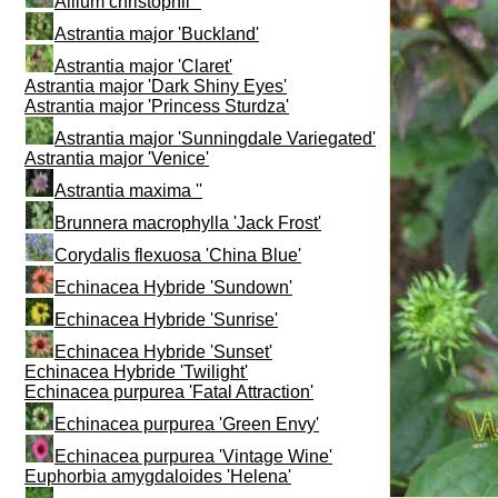
Allium christophii ''
Astrantia major 'Buckland'
Astrantia major 'Claret'
Astrantia major 'Dark Shiny Eyes'
Astrantia major 'Princess Sturdza'
Astrantia major 'Sunningdale Variegated'
Astrantia major 'Venice'
Astrantia maxima ''
Brunnera macrophylla 'Jack Frost'
Corydalis flexuosa 'China Blue'
Echinacea Hybride 'Sundown'
Echinacea Hybride 'Sunrise'
Echinacea Hybride 'Sunset'
Echinacea Hybride 'Twilight'
Echinacea purpurea 'Fatal Attraction'
Echinacea purpurea 'Green Envy'
Echinacea purpurea 'Vintage Wine'
Euphorbia amygdaloides 'Helena'