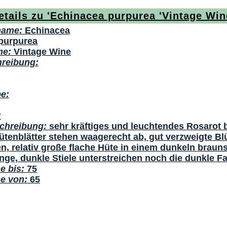
etails zu 'Echinacea purpurea 'Vintage Win
name:
Echinacea
purpurea
me:
Vintage Wine
reibung:
e:
:
chreibung:
sehr kräftiges und leuchtendes Rosarot 
ütenblätter stehen waagerecht ab, gut verzweigte Blü
en, relativ große flache Hüte in einem dunkeln brau
ge, dunkle Stiele unterstreichen noch die dunkle Fa
e bis:
75
he von:
65