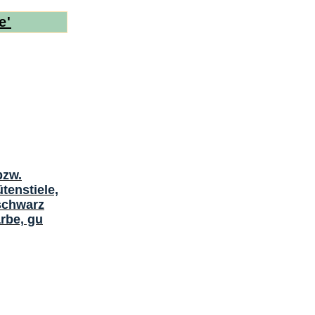
e'
bzw.
tenstiele,
nschwarz
rbe, gu